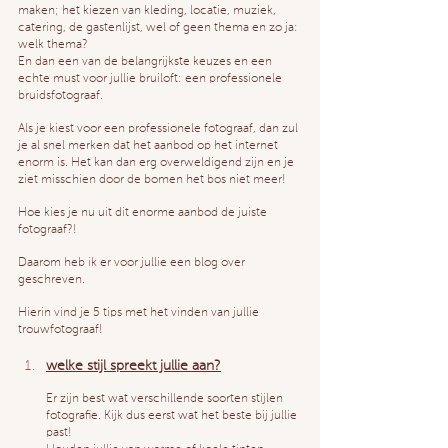
maken; het kiezen van kleding, locatie, muziek, 
catering, de gastenlijst, wel of geen thema en zo ja: 
welk thema?
En dan een van de belangrijkste keuzes en een 
echte must voor jullie bruiloft: een professionele 
bruidsfotograaf.
Als je kiest voor een professionele fotograaf, dan zul 
je al snel merken dat het aanbod op het internet 
enorm is. Het kan dan erg overweldigend zijn en je 
ziet misschien door de bomen het bos niet meer!
Hoe kies je nu uit dit enorme aanbod de juiste 
fotograaf?!
Daarom heb ik er voor jullie een blog over 
geschreven.
Hierin vind je 5 tips met het vinden van jullie 
trouwfotograaf!
welke stijl spreekt jullie aan?
Er zijn best wat verschillende soorten stijlen 
fotografie. Kijk dus eerst wat het beste bij jullie 
past! 