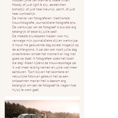
Houden jullie van warme of koele tinten, 
Moody of juist light & airy, aardetinten, 
bohostijl, of juist heel kleurrijk, zacht, of juist 
heel contrastrijk. 
De manier van fotograferen: traditionele 
trouwfotografie, journalistieke fotografie enz.
De
 werkwijze van de fotograaf is dus ook erg 
belangrijk of deze bij jullie past!
De meeste bruidsparen kiezen voor mij, 
vanwege mijn journalistieke stijl en werkwijze. 
Ik houd me gedurende dag zoveel mogelijk op 
de achtergrond, ik zal dan ook nooit jullie dag 
onderbreken omdat het moment er nog niet 
goed op staat. Ik fotografeer zoals het loopt 
die dag! Alleen tijdens de trouwreportage zal 
ik wat meer leiding nemen en jullie wat meer 
aansturen. Toch blijven het spontane en 
natuurlijke foto’s en gebeurt het op een 
ontspannen manier.Het is daarom erg 
belangrijk om aan de fotograaf te vragen hoe 
hij/zij te werk gaat.