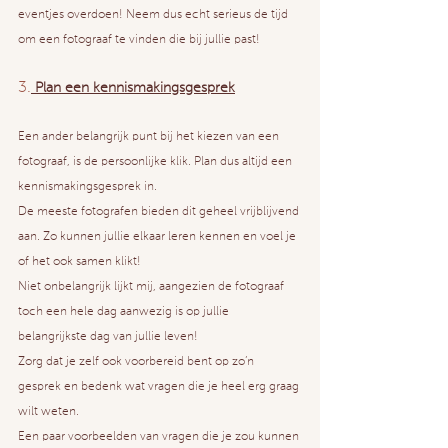
eventjes overdoen! Neem dus echt serieus de tijd 
om een fotograaf te vinden die bij jullie past!
3.
 Plan een kennismakingsgesprek
Een ander belangrijk punt bij het kiezen van een 
fotograaf, is de persoonlijke klik. Plan dus altijd een 
kennismakingsgesprek in.
De meeste fotografen bieden dit geheel vrijblijvend 
aan. Zo kunnen jullie elkaar leren kennen en voel je 
of het ook samen klikt! 
Niet onbelangrijk lijkt mij, aangezien de fotograaf 
toch een hele dag aanwezig is op jullie 
belangrijkste dag van jullie leven!
Zorg dat je zelf ook voorbereid bent op zo’n 
gesprek en bedenk wat vragen die je heel erg graag 
wilt weten.
Een paar voorbeelden van vragen die je zou kunnen 