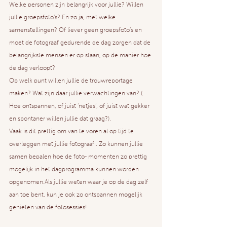
Welke personen zijn belangrijk voor jullie? Willen 
jullie groepsfoto’s? En zo ja, met welke 
samenstellingen? Of liever geen groepsfoto’s en 
moet de fotograaf gedurende de dag zorgen dat de 
belangrijkste mensen er op staan, op de manier hoe 
de dag verloopt?
Op welk punt willen jullie de trouwreportage 
maken? Wat zijn daar jullie verwachtingen van? ( 
Hoe ontspannen, of juist ‘netjes’, of juist wat gekker 
en spontaner willen jullie dat graag?). 
Vaak is dit prettig om van te voren al op tijd te 
overleggen met jullie fotograaf.. Zo kunnen jullie 
samen bepalen hoe de foto- momenten zo prettig 
mogelijk in het dagprogramma kunnen worden 
opgenomen.Als jullie weten waar je op de dag zelf 
aan toe bent, kun je ook zo ontspannen mogelijk 
genieten van de fotosessies!