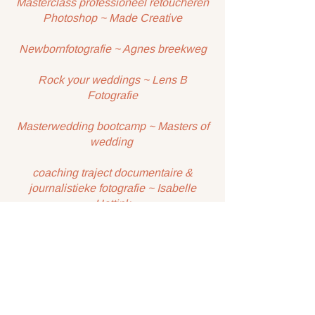
Masterclass professioneel retoucheren
Photoshop ~ Made Creative
Newbornfotografie ~ Agnes breekweg
Rock your weddings ~ Lens B
Fotografie
Masterwedding bootcamp ~ Masters of
wedding
coaching traject documentaire &
journalistieke fotografie ~ Isabelle
Hattink
coaching traject documentaire &
journalistieke fotografie ~ Philippe
Swiggers
5-daagse workshop documentaire &
journalistieke fotografie ~ No Guts No