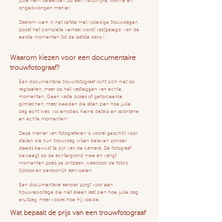
jullie hem beleefden:op een natuurlijke, warme en
ongedwongen manier.
Daarom werk ik het liefste met volledige trouwdagen,
zodat het complete verhaal wordt vastgelegd: van de
eerste momenten tot de laatste dans !
Waarom kiezen voor een documentaire
trouwfotograaf?
Een documentaire trouwfotograaf richt zich niet op
regisseren, maar op het vastleggen van echte
momenten. Geen vaste poses of geforceerde
glimlachen, maar beelden die laten zien hoe jullie
dag écht was: vol emoties, kleine details en spontane
en échte momenten!
Deze manier van fotograferen is vooral geschikt voor
stellen die hun trouwdag willen beleven zonder
steeds bewust te zijn van de camera. De fotograaf
beweegt op de achtergrond mee en vangt
momenten zoals ze ontstaan, waardoor de foto’s
tijdloos en persoonlijk aanvoelen.
Een documentaire aanpak zorgt voor een
trouwreportage die niet alleen laat zien hoe jullie dag
eruitzag, maar vooral hoe hij voelde.
Wat bepaalt de prijs van een trouwfotograaf