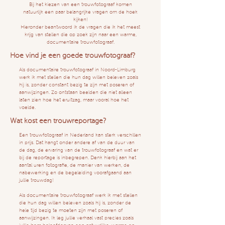
Bij het kiezen van een trouwfotograaf komen
natuurlijk een paar belangrijke vragen om de hoek
kijken!
Hieronder beantwoord ik de vragen die ik het meest
krijg van stellen die op zoek zijn naar een warme,
documentaire trouwfotograaf.
Hoe vind je een goede trouwfotograaf?
Als documentaire trouwfotograaf in Noord-Limburg
werk ik met stellen die hun dag willen beleven zoals
hij is, zonder constant bezig te zijn met poseren of
aanwijzingen. Zo ontstaan beelden die niet alleen
laten zien hoe het eruitzag, maar vooral hoe het
voelde.
Wat kost een trouwreportage?
Een trouwfotograaf in Nederland kan sterk verschillen
in prijs. Dat hangt onder andere af van de duur van
de dag, de ervaring van de trouwfotograaf en wat er
bij de reportage is inbegrepen. Denk hierbij aan het
aantal uren fotografie, de manier van werken, de
nabewerking en de begeleiding voorafgaand aan
jullie trouwdag!
Als documentaire trouwfotograaf werk ik met stellen
die hun dag willen beleven zoals hij is, zonder de
hele tijd bezig te moeten zijn met poseren of
aanwijzingen. Ik leg jullie verhaal vast precies zoals