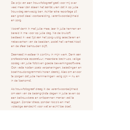
De prijs van een trouwfotograaf gaat voor mij over
veel meer dan alleen het aantal uren dat ik op jullie
trouwdag aanwezig ben. Achter elke reportage zit
een groot deel voorbereiding, verantwoordelijkheid
en zorg.
Vooraf denk ik met jullie mee, leer ik jullie kennen en
bereid ik me voor op jullie dag. Na de bruiloft
besteed ik veel tijd aan het zorgvuldig selecteren en
nabewerken van de beelden, zodat het verhaal klopt
en de sfeer behouden blijft.
Daarnaast investeer ik continu in mijn werk. Denk aan
professionele apparatuur, meerdere back-ups, veilige
opslag van jullie foto’s en goede bewerkingssoftware.
Ook vaste kosten zoals verzekeringen, belastingen en
boekhoudprogramma’s horen daarbij. Alles om ervoor
te zorgen dat jullie herinneringen veilig zijn — nu én
in de toekomst.
Als trouwfotograaf draag ik de verantwoordelijkheid
om één van de belangrijkste dagen in jullie leven op
een betrouwbare en ontspannen manier vast te
leggen. Zonder stress, zonder risico’s en met
volledige aandacht voor wat er echt toe doet.
Uiteindelijk betalen jullie niet alleen voor foto’s, maar
voor rust, betrokkenheid en een blijvende
herinnering die met liefde en zorg is vastgelegd.