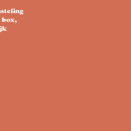
steling
e box,
ijk