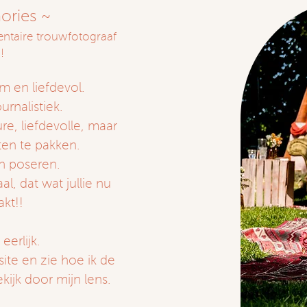
ries ~
entaire trouwfotograaf
!
rm en liefdevol.
rnalistiek.
e, liefdevolle, maar
en te pakken.
an poseren.
aal, dat wat jullie nu
akt!!
eerlijk.
ite en zie hoe ik de
kijk door mijn lens.